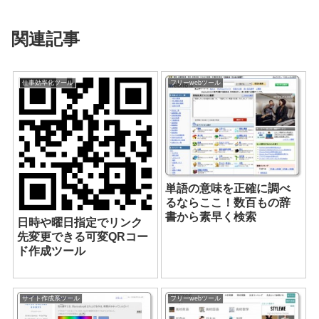
関連記事
仕事効率化ツール
フリーwebツール
単語の意味を正確に調べ
るならここ！数百もの辞
書から素早く検索
日時や曜日指定でリンク
先変更できる可変QRコー
ド作成ツール
サイト作成系ツール
フリーwebツール