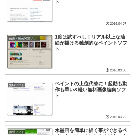
ト
2016.04.07
1度は試すべし！リアル以上な油
画像・動画関連ソフト
絵が描ける独創的なペイントソフ
ト
2016.03.30
ペイントの上位代替に！起動も動
無料ソフト
作も早い&軽い無料画像編集ソフ
ト
2016.03.22
水墨画を簡単に描く事ができるペ
無料ソフト